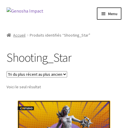
Aller
Aller
Menu
à
au
la
contenu
Accueil
navigation
Accueil
Produits identifiés “Shooting_Star”
Cart
Shooting_Star
Checkout
My account
Voici le seul résultat
Shop
Wishlist