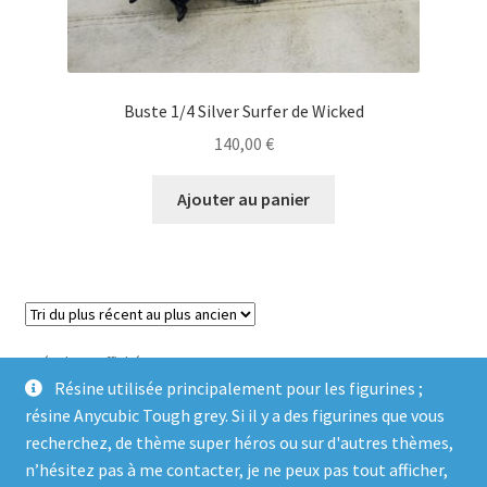
Buste 1/4 Silver Surfer de Wicked
140,00
€
Ajouter au panier
Trié
6 résultats affichés
du
Résine utilisée principalement pour les figurines ;
plus
résine Anycubic Tough grey. Si il y a des figurines que vous
récent
recherchez, de thème super héros ou sur d'autres thèmes,
au
n’hésitez pas à me contacter, je ne peux pas tout afficher,
plus