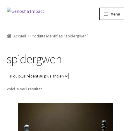
Aller
Aller
Menu
à
au
la
contenu
Accueil
navigation
Accueil
Produits identifiés “spidergwen”
Cart
spidergwen
Checkout
My account
Voici le seul résultat
Shop
Wishlist