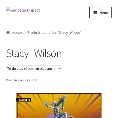
Aller
Aller
Menu
à
au
la
contenu
Accueil
navigation
Accueil
Produits identifiés “Stacy_Wilson”
Cart
Stacy_Wilson
Checkout
My account
Voici le seul résultat
Shop
Wishlist