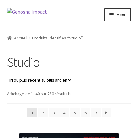
Aller
Aller
Menu
à
au
la
contenu
Accueil
navigation
Accueil
Produits identifiés “Studio”
Cart
Studio
Checkout
My account
Trié
Affichage de 1–40 sur 280 résultats
Shop
du
plus
Wishlist
1
2
3
4
5
6
7
récent
au
plus
ancien