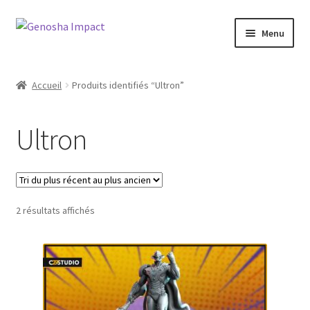
Aller
Aller
Menu
à
au
la
contenu
Accueil
navigation
Accueil
Produits identifiés “Ultron”
Cart
Ultron
Checkout
My account
Trié
2 résultats affichés
Shop
du
plus
Wishlist
récent
au
plus
ancien