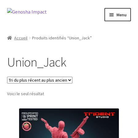
Aller
Aller
Menu
à
au
la
contenu
Accueil
navigation
Accueil
Produits identifiés “Union_Jack”
Cart
Union_Jack
Checkout
My account
Voici le seul résultat
Shop
Wishlist