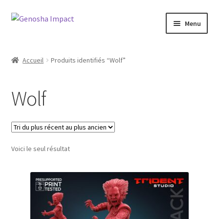
Aller
Aller
Menu
à
au
la
contenu
Accueil
navigation
Accueil
Produits identifiés “Wolf”
Cart
Wolf
Checkout
My account
Voici le seul résultat
Shop
Wishlist