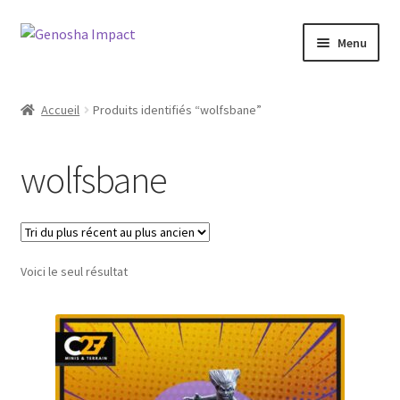
Aller
Aller
Menu
à
au
la
contenu
Accueil
navigation
Accueil
Produits identifiés “wolfsbane”
Cart
wolfsbane
Checkout
My account
Voici le seul résultat
Shop
Wishlist