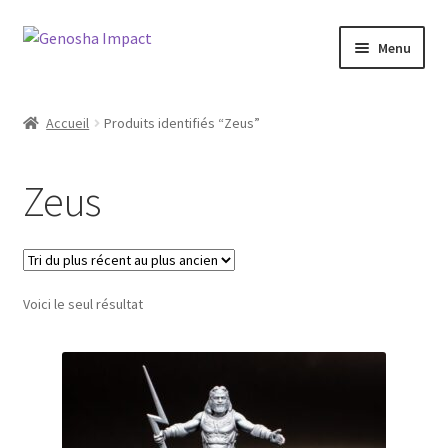
Aller
Aller
Menu
à
au
la
contenu
Accueil
navigation
Accueil
Produits identifiés “Zeus”
Cart
Zeus
Checkout
My account
Voici le seul résultat
Shop
Wishlist