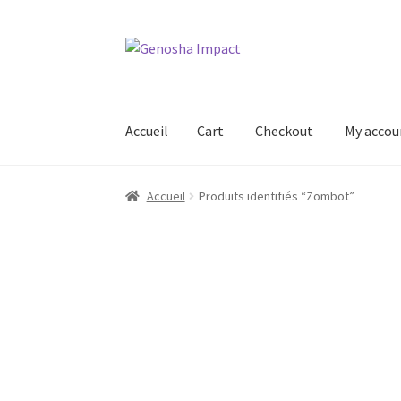
Aller
Aller
à
au
la
contenu
navigation
Accueil
Cart
Checkout
My accou
Accueil
Cart
Checkout
My account
Shop
Wishl
Accueil
Produits identifiés “Zombot”