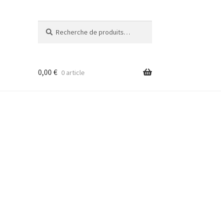
Recherche
Recherche
pour :
0,00
€
0 article