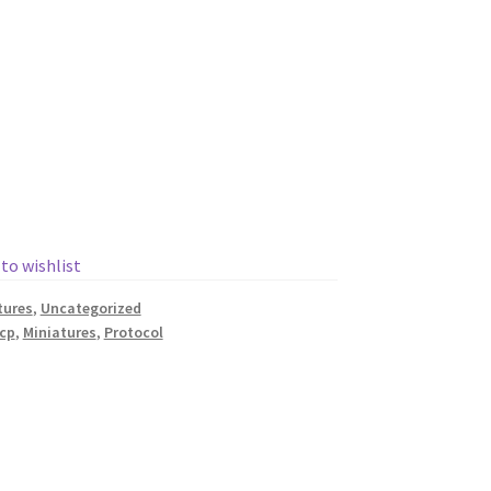
 to wishlist
tures
,
Uncategorized
cp
,
Miniatures
,
Protocol