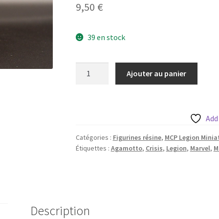
9,50
€
39 en stock
quantité
Ajouter au panier
de
Agamotto
de
Legion
Add
avec
Catégories :
Figurines résine
,
MCP Legion Minia
sa
Étiquettes :
Agamotto
,
Crisis
,
Legion
,
Marvel
,
M
base
35mm
Description