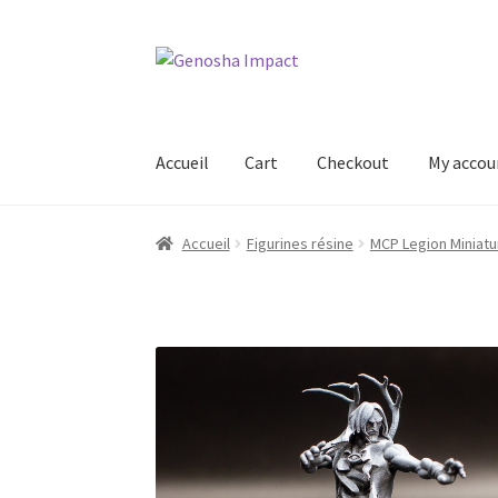
Aller
Aller
à
au
la
contenu
navigation
Accueil
Cart
Checkout
My accou
Accueil
Cart
Checkout
My account
Shop
Wishl
Accueil
Figurines résine
MCP Legion Miniatu