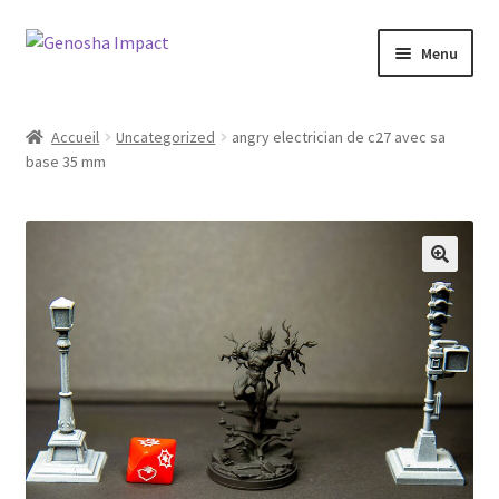
Aller
Aller
Menu
à
au
la
contenu
Accueil
navigation
Accueil
Uncategorized
angry electrician de c27 avec sa
base 35 mm
Cart
Checkout
My account
Shop
Wishlist