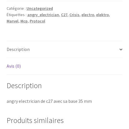
c27
Catégorie :
Uncategorized
avec
Étiquettes :
angry_electrician
,
C27
,
Crisis
,
electro
,
elektro
,
sa
Marvel
,
Mcp
,
Protocol
base
35
mm
Description
Avis (0)
Description
angry electrician de c27 avec sa base 35 mm
Produits similaires