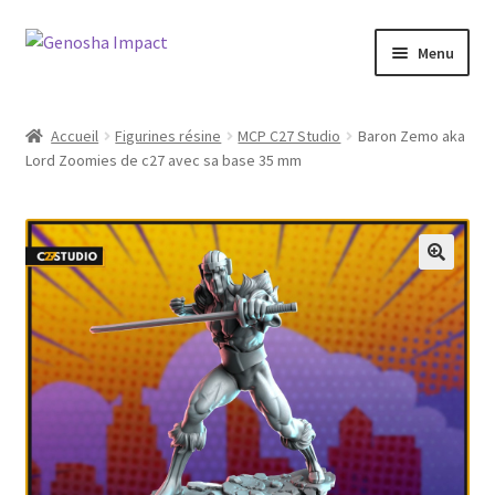
Aller
Aller
Menu
à
au
la
contenu
Accueil
navigation
Accueil
Figurines résine
MCP C27 Studio
Baron Zemo aka
Lord Zoomies de c27 avec sa base 35 mm
Cart
Checkout
My account
Shop
Wishlist