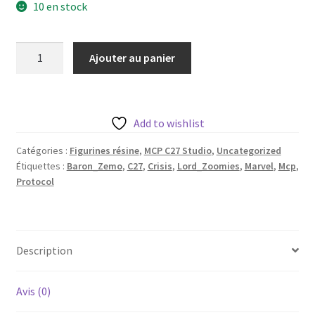
10 en stock
quantité
Ajouter au panier
de
Baron
Zemo
aka
Add to wishlist
Lord
Catégories :
Figurines résine
,
MCP C27 Studio
,
Uncategorized
Zoomies
Étiquettes :
Baron_Zemo
,
C27
,
Crisis
,
Lord_Zoomies
,
Marvel
,
Mcp
,
de
Protocol
c27
avec
sa
base
Description
35
mm
Avis (0)