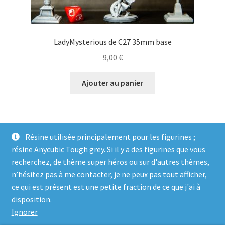
LadyMysterious de C27 35mm base
9,00
€
Ajouter au panier
Résine utilisée principalement pour les figurines ;
résine Anycubic Tough grey. Si il y a des figurines que vous
recherchez, de thème super héros ou sur d'autres thèmes,
n’hésitez pas à me contacter, je ne peux pas tout afficher,
ce qui est présent est une petite fraction de ce que j'ai à
© Genosha Impact 2026
disposition.
Built with WooCommerce
.
Ignorer