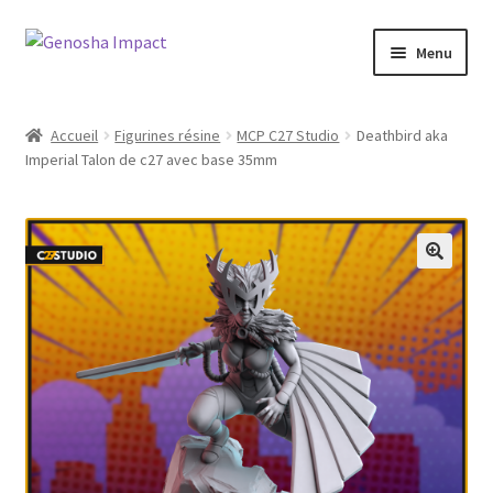
Aller
Aller
Menu
à
au
la
contenu
Accueil
navigation
Accueil
Figurines résine
MCP C27 Studio
Deathbird aka
Imperial Talon de c27 avec base 35mm
Cart
Checkout
My account
Shop
Wishlist