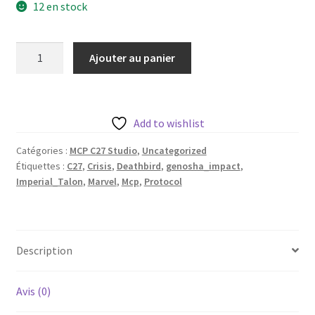
12 en stock
quantité
Ajouter au panier
de
Deathbird
aka
Imperial
Add to wishlist
Talon
Catégories :
MCP C27 Studio
,
Uncategorized
de
Étiquettes :
C27
,
Crisis
,
Deathbird
,
genosha_impact
,
c27
Imperial_Talon
,
Marvel
,
Mcp
,
Protocol
avec
base
35mm
Description
Avis (0)