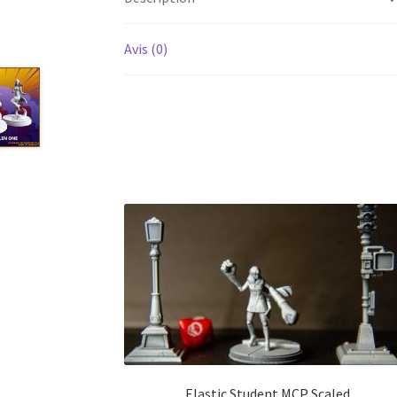
Avis (0)
Elastic Student MCP Scaled