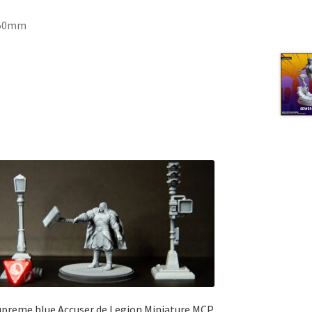
e 50mm
upreme blue Accuser de Legion Miniature MCP