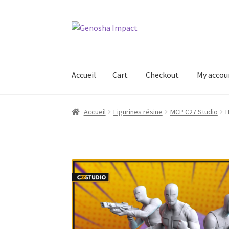
Aller
Aller
à
au
la
contenu
navigation
Accueil
Cart
Checkout
My accou
Accueil
Cart
Checkout
My account
Shop
Wishl
Accueil
Figurines résine
MCP C27 Studio
H