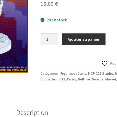
16,00
€
20 en stock
quantité
Ajouter au panier
de
Hellfire
Guards
aka
Add
the
Catégories :
Figurines résine
,
MCP C27 Studio
,
U
expendables
Étiquettes :
C27
,
Crisis
,
Hellfire_Guards
,
Marvel
de
c27
avec
sa
base
Description
50mm