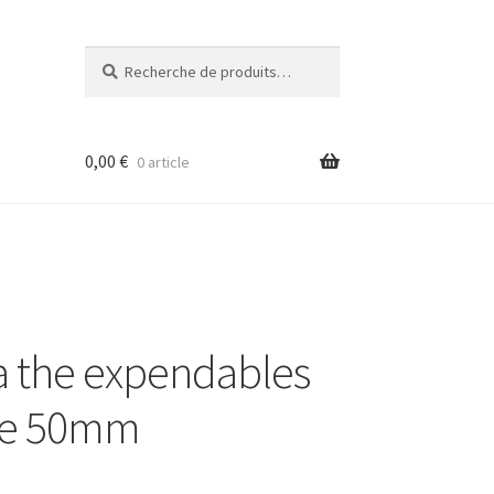
Recherche
Recherche
pour :
0,00
€
0 article
ka the expendables
ase 50mm