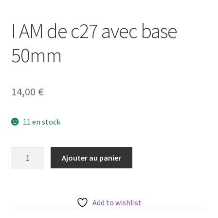
I AM de c27 avec base
50mm
14,00
€
11 en stock
quantité
Ajouter au panier
de
I
AM
de
Add to wishlist
c27