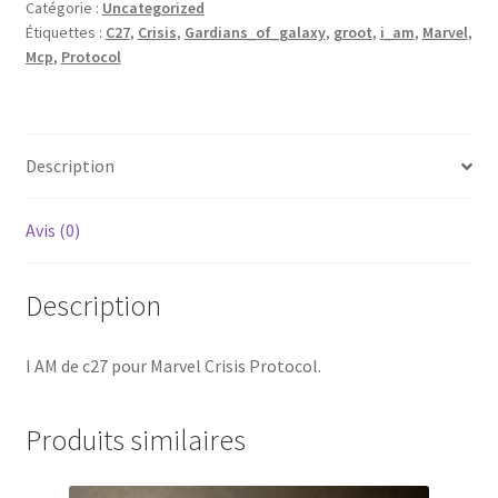
Catégorie :
Uncategorized
avec
Étiquettes :
C27
,
Crisis
,
Gardians_of_galaxy
,
groot
,
i_am
,
Marvel
,
base
Mcp
,
Protocol
50mm
Description
Avis (0)
Description
I AM de c27 pour Marvel Crisis Protocol.
Produits similaires