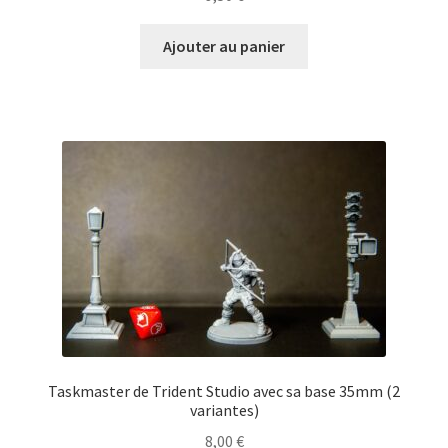
Ajouter au panier
Taskmaster de Trident Studio avec sa base 35mm (2
variantes)
8,00
€