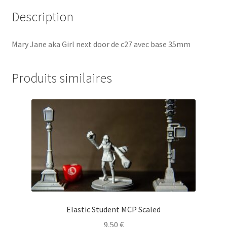
Description
Mary Jane aka Girl next door de c27 avec base 35mm
Produits similaires
Elastic Student MCP Scaled
9,50
€