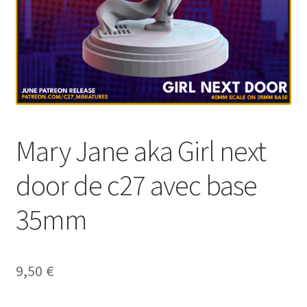
Mary Jane aka Girl next
door de c27 avec base
35mm
9,50
€