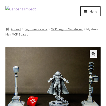
Aller
Aller
Menu
à
au
la
contenu
Accueil
navigation
Accueil
Figurines résine
MCP Legion Miniatures
Mystery
Man MCP Scaled
Cart
Checkout
My account
Shop
Wishlist