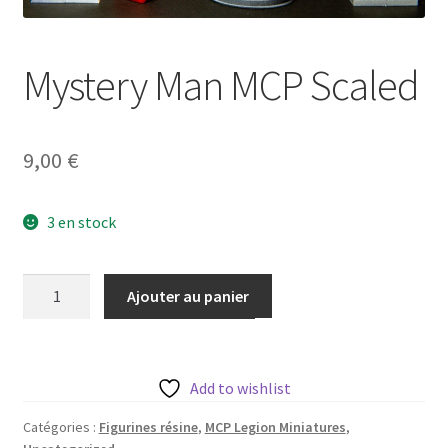
Mystery Man MCP Scaled
9,00
€
3 en stock
quantité
Ajouter au panier
de
Mystery
Man
MCP
Add to wishlist
Scaled
Catégories :
Figurines résine
,
MCP Legion Miniatures
,