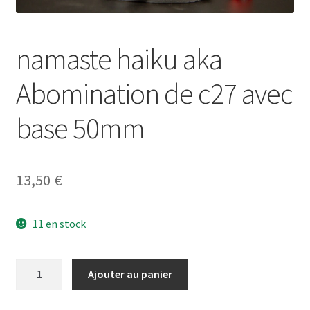
namaste haiku aka
Abomination de c27 avec
base 50mm
13,50
€
11 en stock
quantité
Ajouter au panier
de
namaste