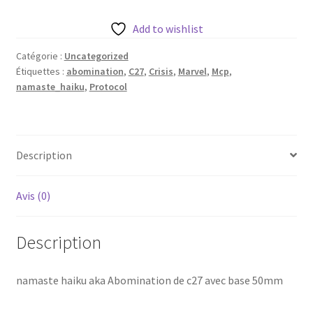
haiku
aka
Add to wishlist
Abomination
Catégorie :
Uncategorized
de
Étiquettes :
abomination
,
C27
,
Crisis
,
Marvel
,
Mcp
,
c27
namaste_haiku
,
Protocol
avec
base
50mm
Description
Avis (0)
Description
namaste haiku aka Abomination de c27 avec base 50mm