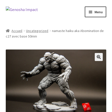
Aller
Aller
Menu
à
au
la
contenu
Accueil
navigation
Accueil
Uncategorized
namaste haiku aka Abomination de
c27 avec base 50mm
Cart
Checkout
My account
Shop
Wishlist