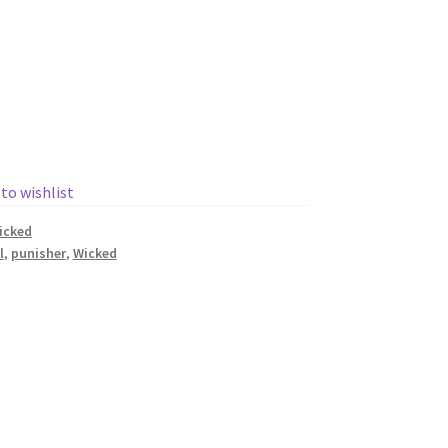
 to wishlist
icked
l
,
punisher
,
Wicked