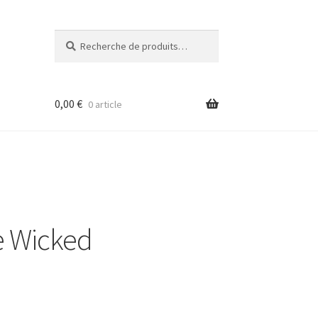
Recherche
Recherche
pour :
0,00
€
0 article
e Wicked