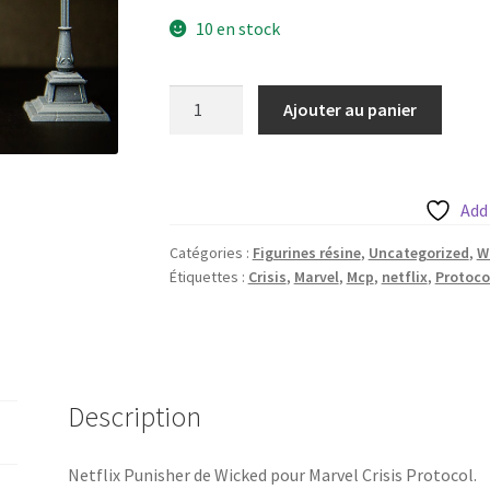
10 en stock
quantité
Ajouter au panier
de
Netflix
Punisher
de
Add
Wicked
Catégories :
Figurines résine
,
Uncategorized
,
W
Étiquettes :
Crisis
,
Marvel
,
Mcp
,
netflix
,
Protoco
Description
Netflix Punisher de Wicked pour Marvel Crisis Protocol.