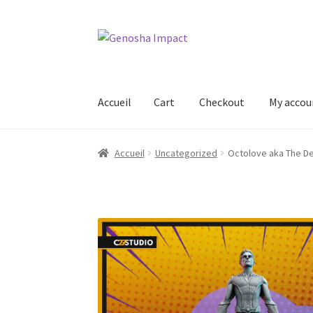
Aller
Aller
à
au
la
contenu
navigation
Accueil
Cart
Checkout
My accou
Accueil
Cart
Checkout
My account
Shop
Wishl
Accueil
Uncategorized
Octolove aka The D