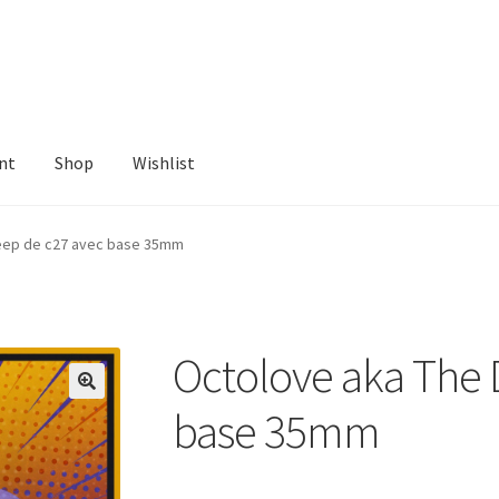
nt
Shop
Wishlist
ist
eep de c27 avec base 35mm
Octolove aka The 
base 35mm