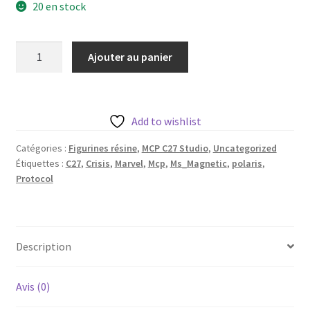
20 en stock
quantité
Ajouter au panier
de
Polaris
aka
Ms
Add to wishlist
Magnetic
Catégories :
Figurines résine
,
MCP C27 Studio
,
Uncategorized
de
Étiquettes :
C27
,
Crisis
,
Marvel
,
Mcp
,
Ms_Magnetic
,
polaris
,
c27
Protocol
avec
sa
base
35
Description
mm
Avis (0)