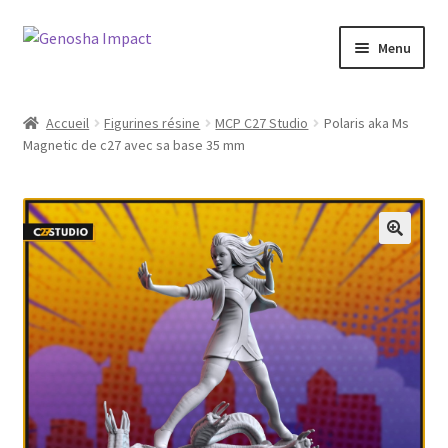
Aller
Aller
Menu
à
au
la
contenu
Accueil
navigation
Accueil
Figurines résine
MCP C27 Studio
Polaris aka Ms
Magnetic de c27 avec sa base 35 mm
Cart
Checkout
My account
Shop
Wishlist