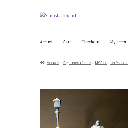
Aller
Aller
à
au
la
contenu
navigation
Accueil
Cart
Checkout
My accou
Accueil
Cart
Checkout
My account
Shop
Wishl
Accueil
Figurines résine
MCP Legion Miniatu