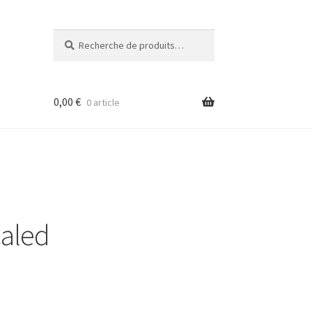
Recherche
Recherche
pour :
0,00
€
0 article
caled