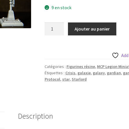
9 en stock
quantité
Ajouter au panier
de
Star
Noble
MCP
Add
Scaled
Catégories :
Figurines résine
,
MCP Legion Minia
Étiquettes :
Crisis
,
galaxie
,
galaxy
,
gardian
,
gar
Protocol
,
star
,
Starlord
Description