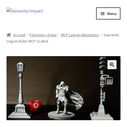
Aller
Aller
Menu
à
au
la
contenu
Accueil
navigation
Accueil
Figurines résine
MCP Legion Miniatures
Supreme
Legion Ruler MCP Scaled
Cart
Checkout
My account
Shop
Wishlist