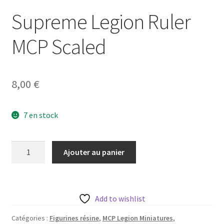
Supreme Legion Ruler
MCP Scaled
8,00
€
7 en stock
quantité
Ajouter au panier
de
Supreme
Legion
Ruler
Add to wishlist
MCP
Catégories :
Figurines résine
,
MCP Legion Miniatures
,
Scaled