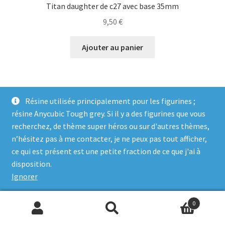
Titan daughter de c27 avec base 35mm
9,50
€
Ajouter au panier
Résine utilisée principalement pour les figurines ;
résine Anycubic Tough grey. Si il y a des figurines que vous
recherchez, de thème super héros ou sur d'autres thèmes,
n’hésitez pas à me contacter, je ne peux pas tout afficher,
ce qui est présent est une petite fraction de ce que j'ai à
© Genosha Impact 2026
disposition.
Built with WooCommerce
.
Ignorer
0
Recherche
Recherche