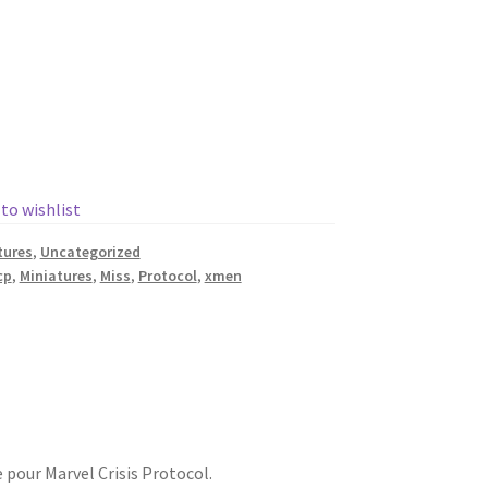
 to wishlist
tures
,
Uncategorized
cp
,
Miniatures
,
Miss
,
Protocol
,
xmen
 pour Marvel Crisis Protocol.