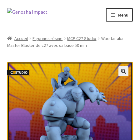
Aller
Aller
Menu
à
au
la
contenu
Accueil
navigation
Accueil
Figurines résine
MCP C27 Studio
Warstar aka
Master Blaster de c27 avec sa base 50 mm
Cart
Checkout
My account
Shop
Wishlist