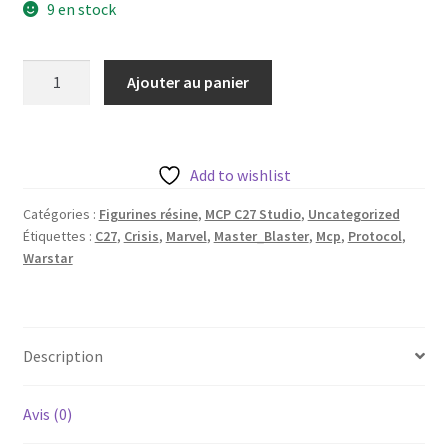
9 en stock
quantité
Ajouter au panier
de
Warstar
aka
Master
Add to wishlist
Blaster
Catégories :
Figurines résine
,
MCP C27 Studio
,
Uncategorized
de
Étiquettes :
C27
,
Crisis
,
Marvel
,
Master_Blaster
,
Mcp
,
Protocol
,
c27
Warstar
avec
sa
base
50
Description
mm
Avis (0)