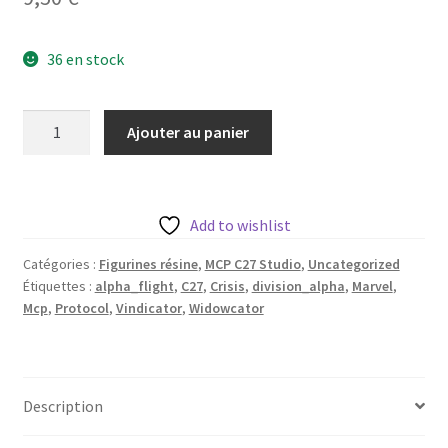
36 en stock
quantité
Ajouter au panier
de
Widowcator
aka
Vindicator
Add to wishlist
de
Catégories :
Figurines résine
,
MCP C27 Studio
,
Uncategorized
c27
Étiquettes :
alpha_flight
,
C27
,
Crisis
,
division_alpha
,
Marvel
,
collectibles
Mcp
,
Protocol
,
Vindicator
,
Widowcator
avec
sa
base
35mm
Description