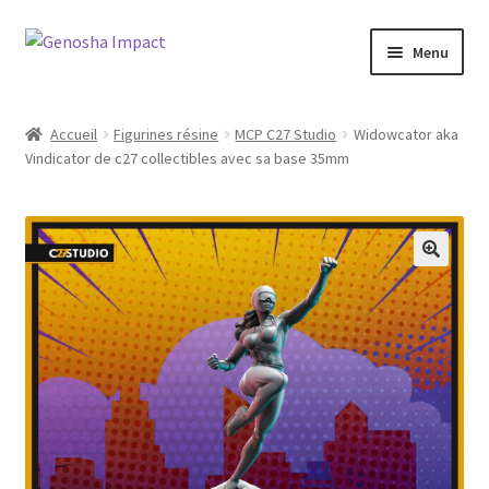
Aller
Aller
Menu
à
au
la
contenu
Accueil
navigation
Accueil
Figurines résine
MCP C27 Studio
Widowcator aka
Vindicator de c27 collectibles avec sa base 35mm
Cart
Checkout
My account
Shop
Wishlist