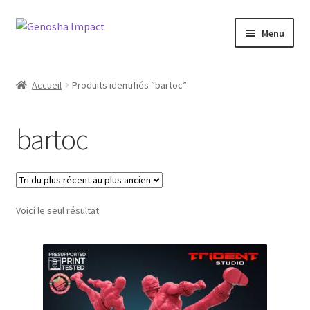
Aller
Aller
Menu
à
au
la
contenu
Accueil
navigation
Accueil
Produits identifiés “bartoc”
Cart
bartoc
Checkout
My account
Voici le seul résultat
Shop
Wishlist