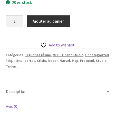
20 en stock
quantité
Ajouter au panier
de
Bartoc
the
leaper
Add to wishlist
de
Catégories :
Figurines résine
,
MCP Trident Studio
,
Uncategorized
Trident
Étiquettes :
bartoc
,
Crisis
,
leaper
,
Marvel
,
Mcp
,
Protocol
,
Studio
,
Studio
Trident
avec
sa
base
35mm
Description
Avis (0)