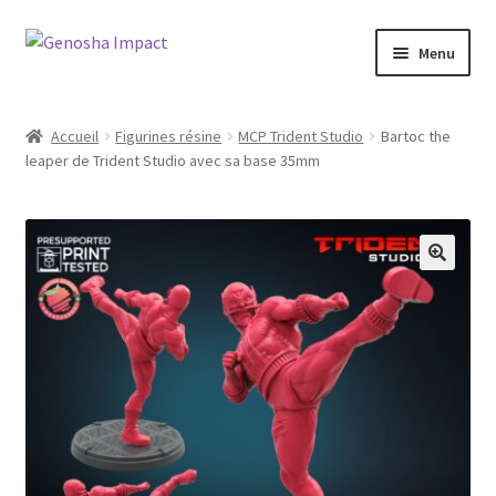
Aller
Aller
Menu
à
au
la
contenu
Accueil
navigation
Accueil
Figurines résine
MCP Trident Studio
Bartoc the
leaper de Trident Studio avec sa base 35mm
Cart
Checkout
My account
Shop
Wishlist