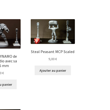
Steal Peasant MCP Scaled
YNAMO de
9,00
€
dio avec sa
65 mm
Ajouter au panier
00
€
u panier