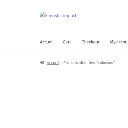
Aller
Aller
à
au
la
contenu
navigation
Accueil
Cart
Checkout
My accou
Accueil
Cart
Checkout
My account
Shop
Wishl
Accueil
Produits identifiés “colossus”