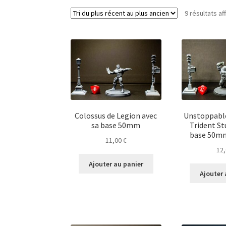
9 résultats af
Colossus de Legion avec
Unstoppable
sa base 50mm
Trident St
base 50m
11,00
€
12
Ajouter au panier
Ajouter 