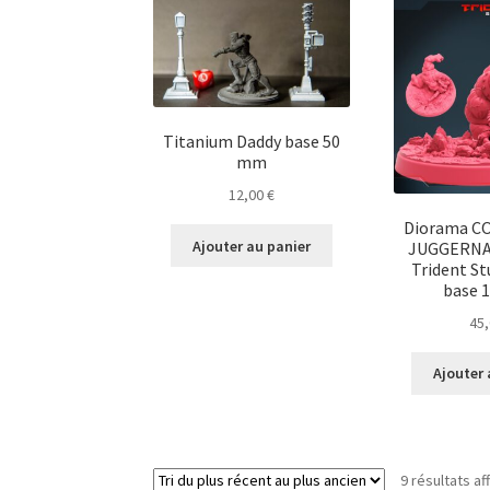
Titanium Daddy base 50
mm
12,00
€
Diorama C
Ajouter au panier
JUGGERNAU
Trident St
base 
45
Ajouter 
9 résultats af