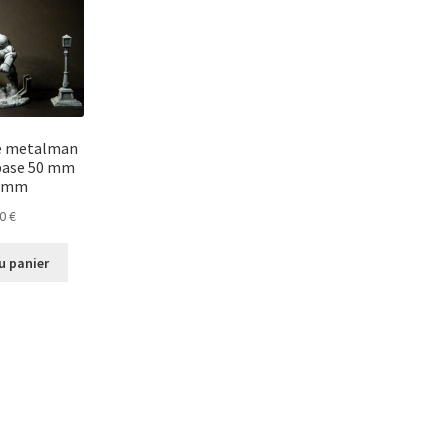
e metalman
 base 50 mm
5 mm
00
€
u panier