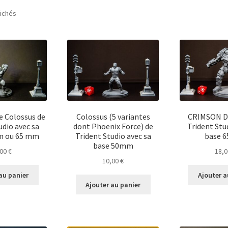
Trié
fichés
du
plus
récent
au
plus
ancien
 Colossus de
Colossus (5 variantes
CRIMSON D
udio avec sa
dont Phoenix Force) de
Trident Stu
m ou 65 mm
Trident Studio avec sa
base 
base 50mm
,00
€
18,
10,00
€
au panier
Ajouter a
Ajouter au panier