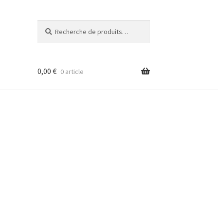
Recherche
Recherche
pour :
0,00
€
0 article