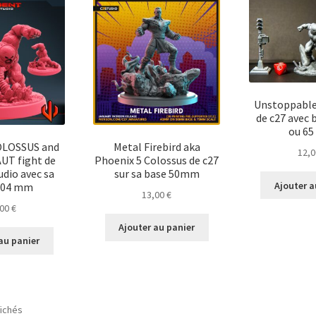
Unstoppabl
de c27 avec
ou 6
OLOSSUS and
Metal Firebird aka
12,
T fight de
Phoenix 5 Colossus de c27
udio avec sa
sur sa base 50mm
Ajouter a
104 mm
13,00
€
,00
€
Ajouter au panier
au panier
Trié
fichés