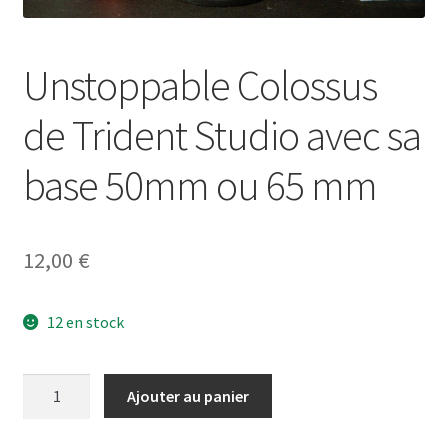
Unstoppable Colossus
de Trident Studio avec sa
base 50mm ou 65 mm
12,00
€
12 en stock
quantité
Ajouter au panier
de
Unstoppable