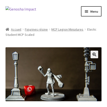
Aller
Aller
Menu
à
au
la
contenu
Accueil
navigation
Accueil
Figurines résine
MCP Legion Miniatures
Elastic
Student MCP Scaled
Cart
Checkout
My account
Shop
Wishlist