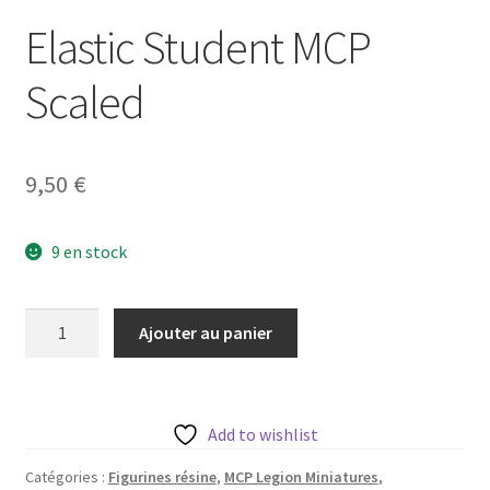
Elastic Student MCP
Scaled
9,50
€
9 en stock
quantité
Ajouter au panier
de
Elastic
Student
MCP
Add to wishlist
Scaled
Catégories :
Figurines résine
,
MCP Legion Miniatures
,