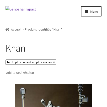
Aller
Aller
Menu
à
au
la
contenu
Accueil
navigation
Accueil
Produits identifiés “Khan”
Cart
Khan
Checkout
My account
Voici le seul résultat
Shop
Wishlist