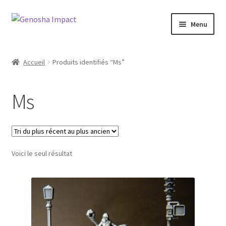
Aller
Aller
Menu
à
au
la
contenu
Accueil
navigation
Accueil
Produits identifiés “Ms”
Cart
Ms
Checkout
My account
Voici le seul résultat
Shop
Wishlist