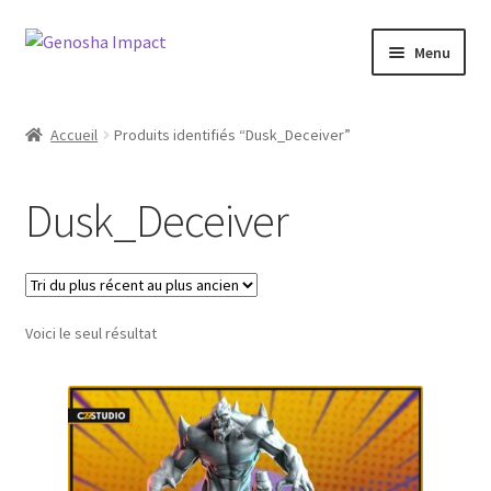
Aller
Aller
Menu
à
au
la
contenu
Accueil
navigation
Accueil
Produits identifiés “Dusk_Deceiver”
Cart
Dusk_Deceiver
Checkout
My account
Voici le seul résultat
Shop
Wishlist