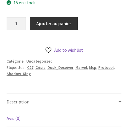
15 en stock
quantité
Ajouter au panier
de
Dusk
Deceiver
aka
Add to wishlist
Shadow
Catégorie :
Uncategorized
King
Étiquettes :
C27
,
Crisis
,
Dusk_Deceiver
,
Marvel
,
Mcp
,
Protocol
,
de
Shadow_King
c27
avec
base
50mm
Description
Avis (0)