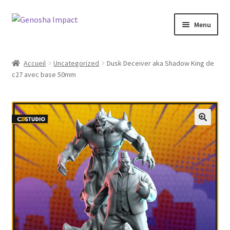
Aller
Aller
Menu
à
au
la
contenu
Accueil
navigation
Accueil
Uncategorized
Dusk Deceiver aka Shadow King de
c27 avec base 50mm
Cart
Checkout
My account
Shop
Wishlist