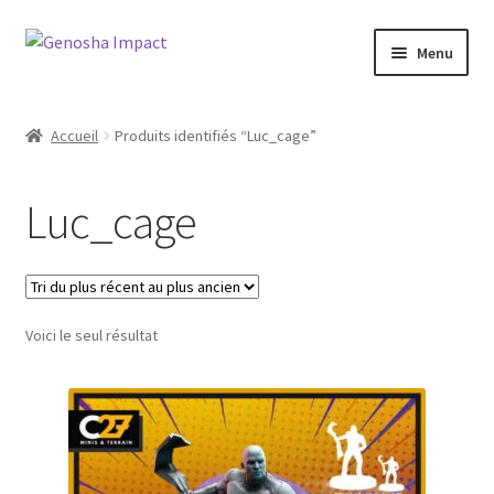
Aller
Aller
Menu
à
au
la
contenu
Accueil
navigation
Accueil
Produits identifiés “Luc_cage”
Cart
Luc_cage
Checkout
My account
Voici le seul résultat
Shop
Wishlist