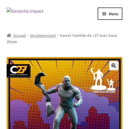
Aller
Aller
Menu
à
au
la
contenu
Accueil
navigation
Accueil
Uncategorized
Sweet Yuletide de c27 avec base
35mm
Cart
Checkout
My account
Shop
Wishlist