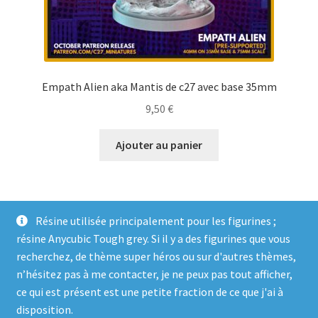
Empath Alien aka Mantis de c27 avec base 35mm
9,50
€
Ajouter au panier
Résine utilisée principalement pour les figurines ;
résine Anycubic Tough grey. Si il y a des figurines que vous
recherchez, de thème super héros ou sur d'autres thèmes,
n’hésitez pas à me contacter, je ne peux pas tout afficher,
ce qui est présent est une petite fraction de ce que j'ai à
© Genosha Impact 2026
disposition.
Built with WooCommerce
.