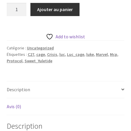
quantité
Ajouter au panier
de
Sweet
Yuletide
de
Add to wishlist
c27
Catégorie :
Uncategorized
avec
Étiquettes :
C27
,
cage
,
Crisis
,
luc
,
Luc_cage
,
luke
,
Marvel
,
Mcp
,
base
Protocol
,
Sweet_Yuletide
35mm
Description
Avis (0)
Description