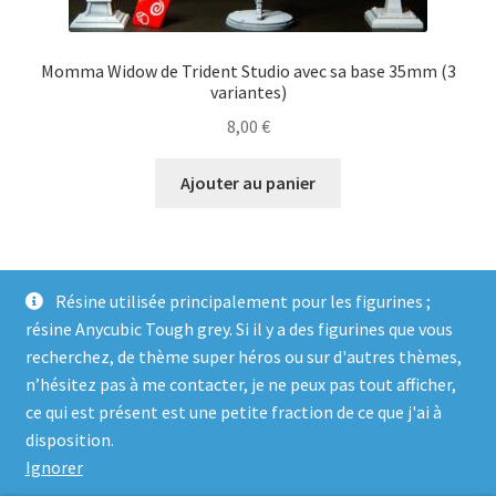
Momma Widow de Trident Studio avec sa base 35mm (3
variantes)
8,00
€
Ajouter au panier
Résine utilisée principalement pour les figurines ;
résine Anycubic Tough grey. Si il y a des figurines que vous
recherchez, de thème super héros ou sur d'autres thèmes,
n’hésitez pas à me contacter, je ne peux pas tout afficher,
ce qui est présent est une petite fraction de ce que j'ai à
© Genosha Impact 2026
disposition.
Built with WooCommerce
.
Ignorer