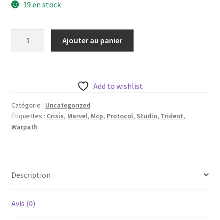
19 en stock
quantité
Ajouter au panier
de
Warpath
de
Trident
Add to wishlist
Studio
Catégorie :
Uncategorized
avec
Étiquettes :
Crisis
,
Marvel
,
Mcp
,
Protocol
,
Studio
,
Trident
,
sa
Warpath
base
35mm
Description
Avis (0)