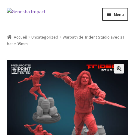
Aller
Aller
Menu
à
au
la
contenu
Accueil
navigation
Accueil
Uncategorized
Warpath de Trident Studio avec sa
base 35mm
Cart
Checkout
My account
Shop
Wishlist