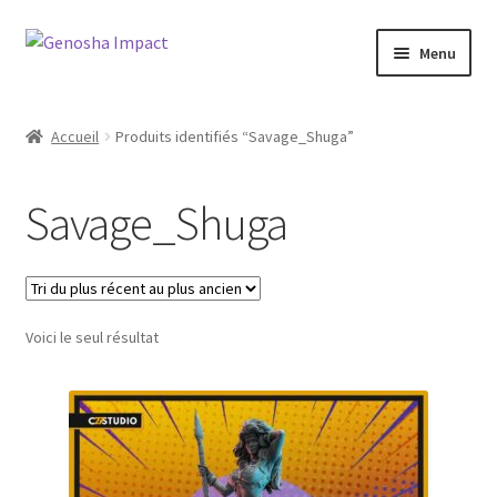
Aller
Aller
Menu
à
au
la
contenu
Accueil
navigation
Accueil
Produits identifiés “Savage_Shuga”
Cart
Savage_Shuga
Checkout
My account
Voici le seul résultat
Shop
Wishlist