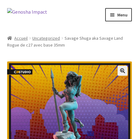
Aller
Aller
Menu
à
au
la
contenu
Accueil
navigation
Accueil
Uncategorized
Savage Shuga aka Savage Land
Rogue de c27 avec base 35mm
Cart
Checkout
My account
Shop
Wishlist