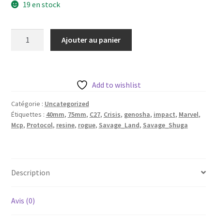
19 en stock
quantité
Ajouter au panier
de
Savage
Shuga
aka
Add to wishlist
Savage
Catégorie :
Uncategorized
Land
Étiquettes :
40mm
,
75mm
,
C27
,
Crisis
,
genosha
,
impact
,
Marvel
,
Rogue
Mcp
,
Protocol
,
resine
,
rogue
,
Savage_Land
,
Savage_Shuga
de
c27
avec
base
Description
35mm
Avis (0)