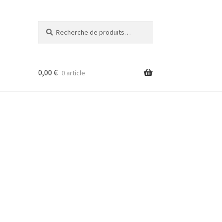
Recherche
Recherche
pour :
0,00
€
0 article