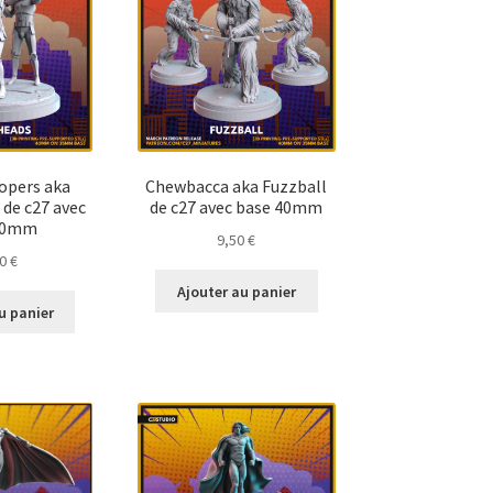
opers aka
Chewbacca aka Fuzzball
de c27 avec
de c27 avec base 40mm
40mm
9,50
€
00
€
Ajouter au panier
u panier