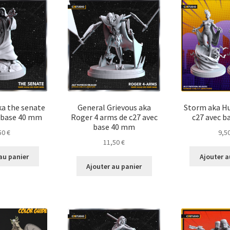
ka the senate
General Grievous aka
Storm aka Hu
c base 40 mm
Roger 4 arms de c27 avec
c27 avec 
base 40 mm
50
€
9,5
11,50
€
au panier
Ajouter a
Ajouter au panier