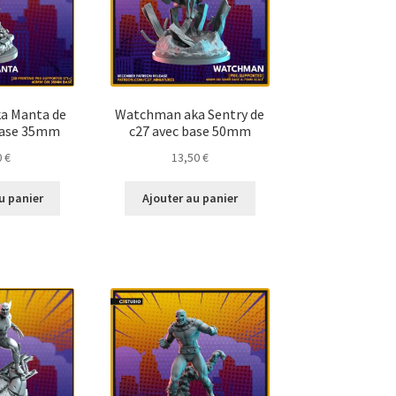
a Manta de
Watchman aka Sentry de
 base 35mm
c27 avec base 50mm
0
€
13,50
€
u panier
Ajouter au panier