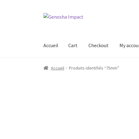
Aller
Aller
à
au
la
contenu
navigation
Accueil
Cart
Checkout
My accou
Accueil
Cart
Checkout
My account
Shop
Wishl
Accueil
Produits identifiés “75mm”