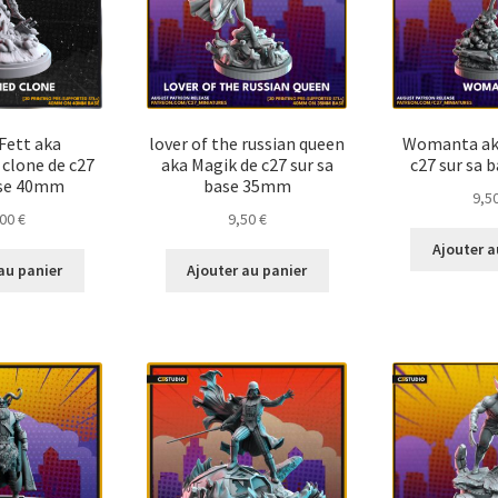
Fett aka
lover of the russian queen
Womanta ak
clone de c27
aka Magik de c27 sur sa
c27 sur sa
ase 40mm
base 35mm
9,5
,00
€
9,50
€
Ajouter a
au panier
Ajouter au panier