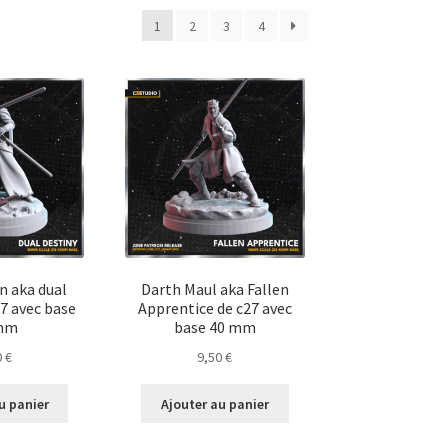
1
2
3
4
n aka dual
Darth Maul aka Fallen
27 avec base
Apprentice de c27 avec
mm
base 40 mm
0
€
9,50
€
u panier
Ajouter au panier