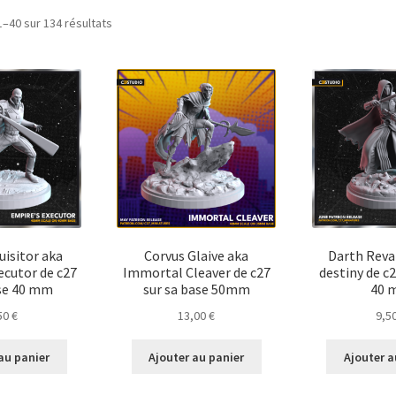
Trié
1–40 sur 134 résultats
du
plus
récent
au
plus
ancien
uisitor aka
Corvus Glaive aka
Darth Reva
ecutor de c27
Immortal Cleaver de c27
destiny de c
se 40 mm
sur sa base 50mm
40 
50
€
13,00
€
9,5
au panier
Ajouter au panier
Ajouter a