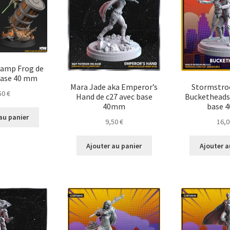
wamp Frog de
base 40 mm
Mara Jade aka Emperor’s
Stormstro
50
€
Hand de c27 avec base
Bucketheads 
40mm
base 
au panier
9,50
€
16,
Ajouter au panier
Ajouter a