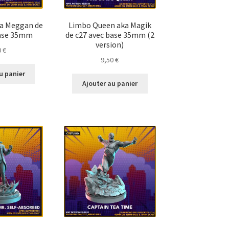
ka Meggan de
Limbo Queen aka Magik
base 35mm
de c27 avec base 35mm (2
version)
0
€
9,50
€
u panier
Ajouter au panier