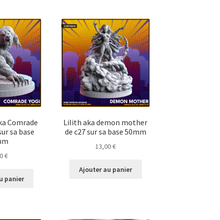
aka Comrade
Lilith aka demon mother
sur sa base
de c27 sur sa base 50mm
mm
13,00
€
00
€
Ajouter au panier
u panier