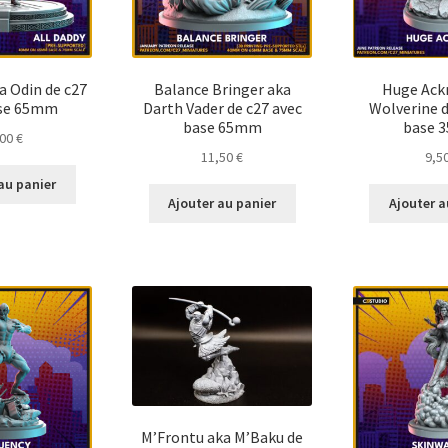
a Odin de c27
Balance Bringer aka
Huge Ack
ase 65mm
Darth Vader de c27 avec
Wolverine d
base 65mm
base 
,00
€
11,50
€
9,5
au panier
Ajouter au panier
Ajouter a
M’Frontu aka M’Baku de