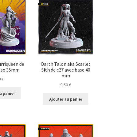
rriqueen de
Darth Talon aka Scarlet
base 35mm
Sith de c27 avec base 40
mm
0
€
9,50
€
u panier
Ajouter au panier