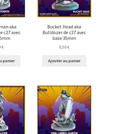
man aka
Bucket Head aka
e c27 avec
Bulldozer de c27 avec
35mm
base 35mm
0
€
9,50
€
u panier
Ajouter au panier