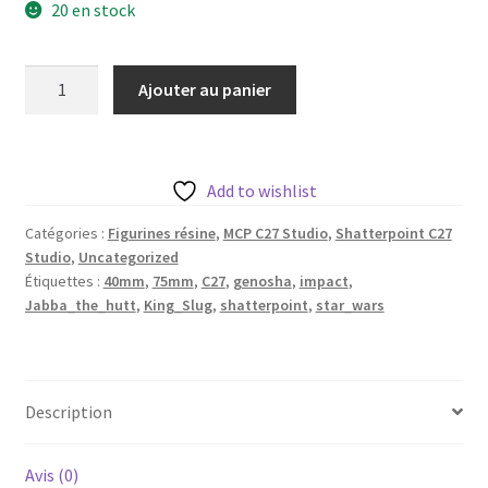
20 en stock
quantité
Ajouter au panier
de
Jabba
the
hutt
Add to wishlist
aka
Catégories :
Figurines résine
,
MCP C27 Studio
,
Shatterpoint C27
King
Studio
,
Uncategorized
Slug
Étiquettes :
40mm
,
75mm
,
C27
,
genosha
,
impact
,
de
Jabba_the_hutt
,
King_Slug
,
shatterpoint
,
star_wars
c27
avec
base
65mm
Description
Avis (0)