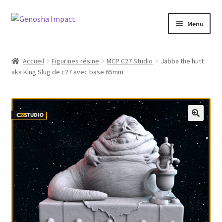
Aller
Aller
Menu
à
au
la
contenu
Accueil
navigation
Accueil
Figurines résine
MCP C27 Studio
Jabba the hutt
aka King Slug de c27 avec base 65mm
Cart
Checkout
My account
Shop
Wishlist