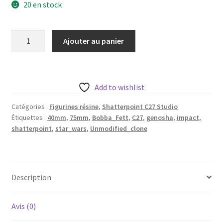
20 en stock
quantité
Ajouter au panier
de
Bobba
Fett
aka
Add to wishlist
Unmodified
Catégories :
Figurines résine
,
Shatterpoint C27 Studio
clone
Étiquettes :
40mm
,
75mm
,
Bobba_Fett
,
C27
,
genosha
,
impact
,
de
shatterpoint
,
star_wars
,
Unmodified_clone
c27
avec
base
40mm
Description
Avis (0)