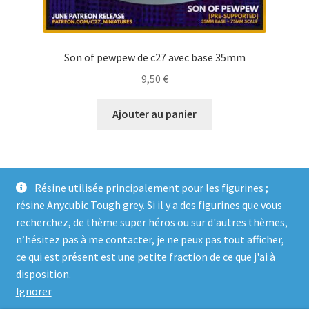
Son of pewpew de c27 avec base 35mm
9,50
€
Ajouter au panier
Résine utilisée principalement pour les figurines ;
résine Anycubic Tough grey. Si il y a des figurines que vous
recherchez, de thème super héros ou sur d'autres thèmes,
n’hésitez pas à me contacter, je ne peux pas tout afficher,
ce qui est présent est une petite fraction de ce que j'ai à
© Genosha Impact 2026
disposition.
Built with WooCommerce
.
Ignorer