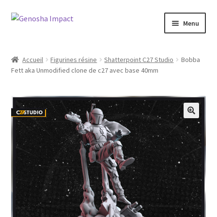
Aller
Aller
Menu
à
au
la
contenu
Accueil
navigation
Accueil
Figurines résine
Shatterpoint C27 Studio
Bobba
Fett aka Unmodified clone de c27 avec base 40mm
Cart
Checkout
My account
Shop
Wishlist