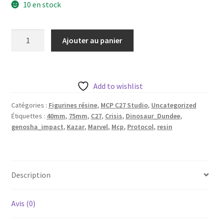
10 en stock
quantité
Ajouter au panier
de
Dinosaur
Dundee
aka
Add to wishlist
Kazar
Catégories :
Figurines résine
,
MCP C27 Studio
,
Uncategorized
de
Étiquettes :
40mm
,
75mm
,
C27
,
Crisis
,
Dinosaur_Dundee
,
c27
genosha_impact
,
Kazar
,
Marvel
,
Mcp
,
Protocol
,
resin
avec
base
35mm
Description
Avis (0)