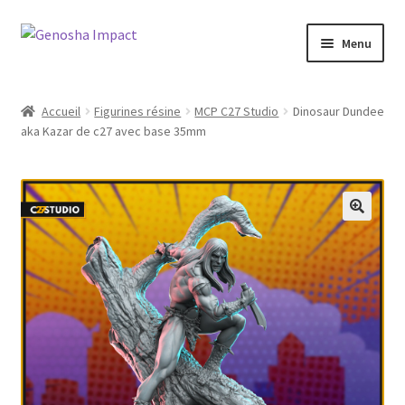
Aller
Aller
Menu
à
au
la
contenu
Accueil
navigation
Accueil
Figurines résine
MCP C27 Studio
Dinosaur Dundee
aka Kazar de c27 avec base 35mm
Cart
Checkout
My account
Shop
Wishlist