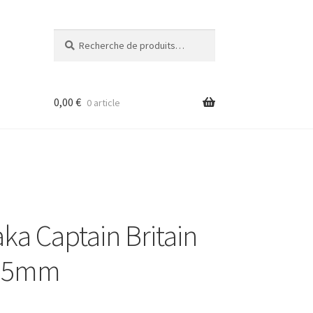
Recherche
Recherche
pour :
0,00
€
0 article
ka Captain Britain
 35mm