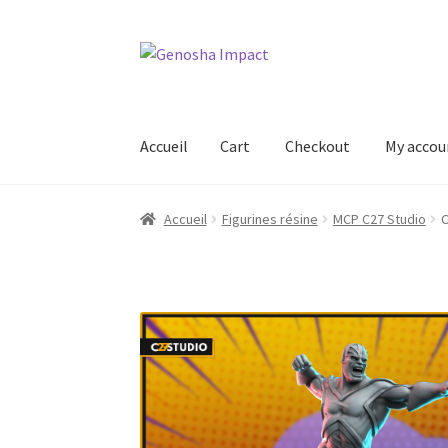
Aller
Aller
à
au
la
contenu
navigation
Accueil
Cart
Checkout
My accou
Accueil
Cart
Checkout
My account
Shop
Wishl
Accueil
Figurines résine
MCP C27 Studio
C