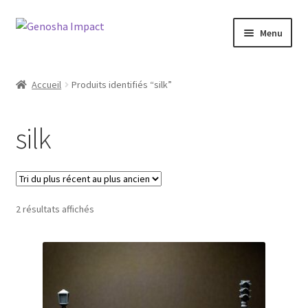
Aller
Aller
Menu
à
au
la
contenu
Accueil
navigation
Accueil
Produits identifiés “silk”
Cart
silk
Checkout
My account
Trié
2 résultats affichés
Shop
du
plus
Wishlist
récent
au
plus
ancien