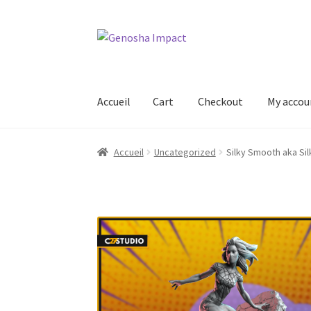
Aller
Aller
à
au
la
contenu
navigation
Accueil
Cart
Checkout
My accou
Accueil
Cart
Checkout
My account
Shop
Wishl
Accueil
Uncategorized
Silky Smooth aka Si