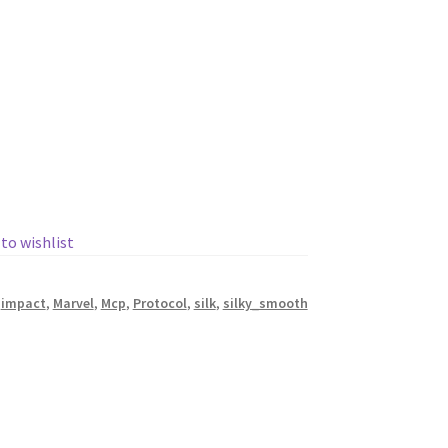
 to wishlist
,
impact
,
Marvel
,
Mcp
,
Protocol
,
silk
,
silky_smooth