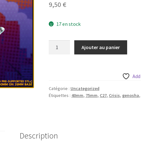
9,50
€
17 en stock
quantité
Ajouter au panier
de
Silky
Smooth
aka
Add
Silk
Catégorie :
Uncategorized
de
Étiquettes :
40mm
,
75mm
,
C27
,
Crisis
,
genosha
c27
sur
sa
base
35mm
Description