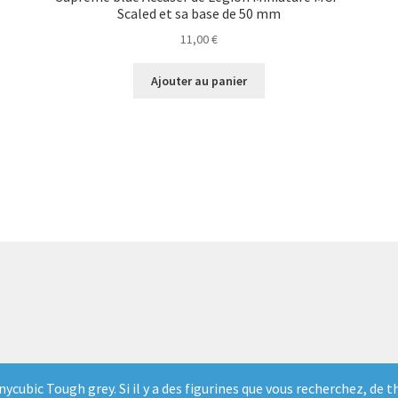
Scaled et sa base de 50 mm
11,00
€
Ajouter au panier
Anycubic Tough grey. Si il y a des figurines que vous recherchez, d