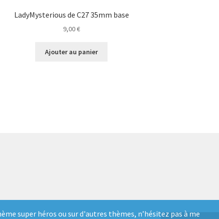
LadyMysterious de C27 35mm base
9,00
€
Ajouter au panier
e thème super héros ou sur d'autres thèmes, n’hésitez pas à me