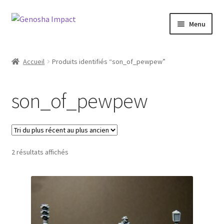
Aller
Aller
Menu
à
au
la
contenu
Accueil
navigation
Accueil
Produits identifiés “son_of_pewpew”
Cart
son_of_pewpew
Checkout
My account
Trié
2 résultats affichés
Shop
du
plus
Wishlist
récent
au
plus
ancien